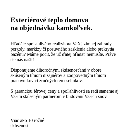
Exteriérové
teplo domova
na objednávku kamkoľvek.
Hľadáte spoľahlivého realizátora Vašej zimnej záhrady,
pergoly, markízy či posuvného zasklenia alebo prekrytia
bazénu? Máme pocit, že už ďalej hľadať nemusíte. Práve
ste nás našli!
Disponujeme dlhoročnými skúsenosťami v obore,
skúseným tímom dizajnérov a zodpovedným tímom
pracovníkov či zručných remeselníkov.
S garanciou férovej ceny a spoľahlivosti sa radi staneme aj
Vašim skúseným partnerom v budovaní Vašich snov.
Viac ako 10 ročné
skúsenosti