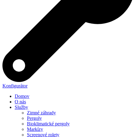
Konfigurátor
Domov
O nás
Služby
Zimné záhrady
Pergoly
Bioklimatické pergoly
Markízy
Screenové rolety