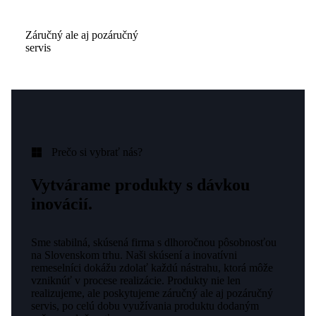
Záručný ale aj pozáručný
servis
Prečo si vybrať nás?
Vytvárame produkty s dávkou
inovácií.
Sme stabilná, skúsená firma s dlhoročnou pôsobnosťou
na Slovenskom trhu. Naši skúsení a inovatívni
remeselníci dokážu zdolať každú nástrahu, ktorá môže
vzniknúť v procese realizácie. Produkty nie len
realizujeme, ale poskytujeme záručný ale aj pozáručný
servis, po celú dobu využívania produktu dodaným