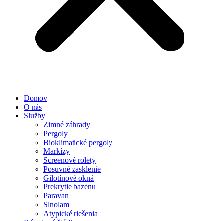
Domov
O nás
Služby
Zimné záhrady
Pergoly
Bioklimatické pergoly
Markízy
Screenové rolety
Posuvné zasklenie
Gilotínové okná
Prekrytie bazénu
Paravan
Slnolam
Atypické riešenia