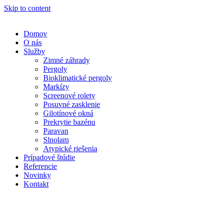
Skip to content
Domov
O nás
Služby
Zimné záhrady
Pergoly
Bioklimatické pergoly
Markízy
Screenové rolety
Posuvné zasklenie
Gilotínové okná
Prekrytie bazénu
Paravan
Slnolam
Atypické riešenia
Prípadové štúdie
Referencie
Novinky
Kontakt