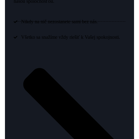
našou spoločnosťou.
Nikdy na nič nezostanete sami bez nás.
Všetko sa snažíme vždy riešiť k Vašej spokojnosti.