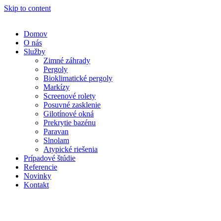
Skip to content
Domov
O nás
Služby
Zimné záhrady
Pergoly
Bioklimatické pergoly
Markízy
Screenové rolety
Posuvné zasklenie
Gilotínové okná
Prekrytie bazénu
Paravan
Slnolam
Atypické riešenia
Prípadové štúdie
Referencie
Novinky
Kontakt