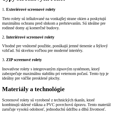
1.
Exteriérové screenové rolety
Tieto rolety sú inštalované na vonkajšej strane okien a poskytujú
maximálnu ochranu pred slnkom a prehrievaním. Sú ideálne pre
rodinné domy aj komerčné budovy.
2.
Interiérové screenové rolety
Vhodné pre vnútorné použitie, ponúkajú jemné tienenie a štýlový
vzhľad. Sú skvelou voľbou pre moderné interiéry.
3.
ZIP screenové rolety
Inovatívne rolety s integrovaným zipsovým systémom, ktorý
zabezpečuje maximálnu stabilitu pri veternom počasí. Tento typ je
ideálny pre väčšie presklené plochy.
Materiály a technológie
Screenové rolety sú vyrobené z technických tkanín, ktoré
kombinujú sklené vlákna a PVC povrchovú úpravu. Tento materiál
zaručuje vysokú odolnosť, jednoduchú údržbu a dlhú životnosť.