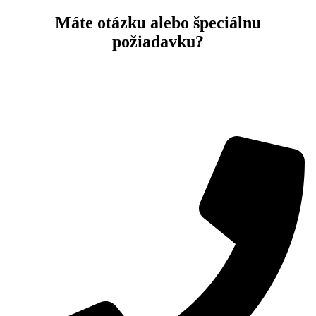
Máte otázku alebo špeciálnu
požiadavku?
Radi Vám pomôžeme! Vyplňte formulár a náš skúsení tím
Vás bude kontaktovať v najkratšom možnom čase.