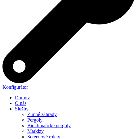
Konfigurátor
Domov
O nás
Služby
Zimné záhrady
Pergoly
Bioklimatické pergoly
Markízy
Screenové rolety