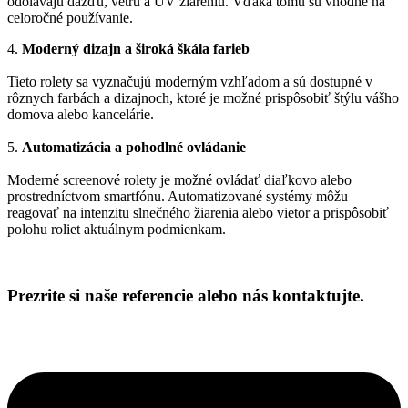
odolávajú dažďu, vetru a UV žiareniu. Vďaka tomu sú vhodné na
celoročné používanie.
4.
Moderný dizajn a široká škála farieb
Tieto rolety sa vyznačujú moderným vzhľadom a sú dostupné v
rôznych farbách a dizajnoch, ktoré je možné prispôsobiť štýlu vášho
domova alebo kancelárie.
5.
Automatizácia a pohodlné ovládanie
Moderné screenové rolety je možné ovládať diaľkovo alebo
prostredníctvom smartfónu. Automatizované systémy môžu
reagovať na intenzitu slnečného žiarenia alebo vietor a prispôsobiť
polohu roliet aktuálnym podmienkam.
Prezrite si naše referencie alebo nás kontaktujte.