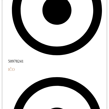
50978241
IČO