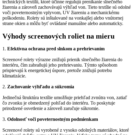
technických textílií, ktoré účinne regulujú prenikanie slnečného
žiarenia a zároveň zachovávajú výhľad von. Tieto textílie sú odolné
voči poveternostným vplyvom, UV žiareniu a mechanickému
poškodeniu. Rolety sú inštalované na vonkajšej alebo vnútornej
strane okien a môžu byť ovládané manuálne alebo automaticky.
Výhody screenových roliet na mieru
1.
Efektívna ochrana pred slnkom a prehrievaním
Screenové rolety výrazne znižujú prienik slnečného žiarenia do
interiéru, čím zabraňujú jeho prehrievaniu. Týmto spôsobom
prispievajú k energetickej úspore, pretože znižujú potrebu
klimatizácie.
2.
Zachovanie výhľadu a súkromia
Jedinečná štruktúra textílie umožňuje priehľad zvnútra von, zatiaľ
čo zvonku je obmedzený pohľad do interiéru. To poskytuje
prirodzené osvetlenie a zároveň zaručuje súkromie.
3.
Odolnosť voči poveternostným podmienkam
Screenové rolety sú vyrobené z vysoko odolných materiálov, ktoré