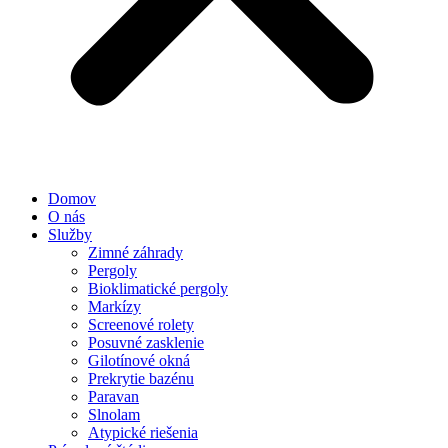
Domov
O nás
Služby
Zimné záhrady
Pergoly
Bioklimatické pergoly
Markízy
Screenové rolety
Posuvné zasklenie
Gilotínové okná
Prekrytie bazénu
Paravan
Slnolam
Atypické riešenia