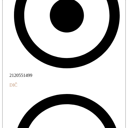
2120551499
DIČ